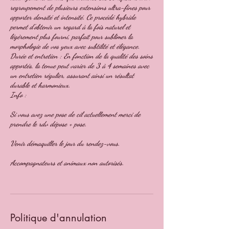
regroupement de plusieurs extensions ultra-fines pour
apporter densité et intensité. Ce procédé hybride
permet d’obtenir un regard à la fois naturel et
légèrement plus fourni, parfait pour sublimer la
morphologie de vos yeux avec subtilité et élégance.
Durée et entretien : En fonction de la qualité des soins
apportés, la tenue peut varier de 3 à 4 semaines avec
un entretien régulier, assurant ainsi un résultat
durable et harmonieux.
Info :
Si vous avez une pose de cil actuellement merci de
prendre le rdv dépose + pose.
Venir démaquiller le jour du rendez-vous.
Accompagnateurs et animaux non autorisés.
Politique d'annulation