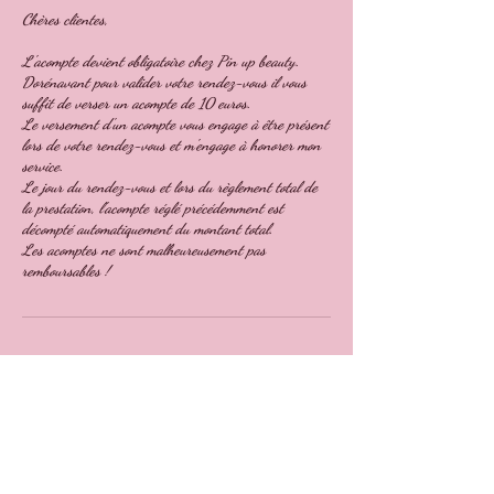
Chères clientes,
L'acompte devient obligatoire chez Pin up beauty.
Dorénavant pour valider votre rendez-vous il vous
suffit de verser un acompte de 10 euros.
Le versement d'un acompte vous engage à être présent
lors de votre rendez-vous et m'engage à honorer mon
service.
Le jour du rendez-vous et lors du règlement total de
la prestation, l’acompte réglé précédemment est
décompté automatiquement du montant total.
Les acomptes ne sont malheureusement pas
remboursables !
Coordonnées
10 Rue du Docteur Bertrand, Marseille, France
+33650553291
pinupbeauty13008@gmail.com