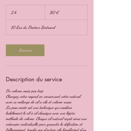
80
euros
2 h
2
80 €
h
10 Rue du Docteur Bertrand
Réserver
Description du service
Du volume..mais pas trop
Changez votre regard en conservant votre naturel,
avec ce mélange de cil a cils et volume russe.
La pose mixte est une technique qui combine
habilement le cil à cil classique avec une légère
méthode de volume. Chaque cil naturel reçoit ainsi une
extension individuelle pour garantir la définition et
l'allongement, tandis que d'autres cils bénéficient d’un